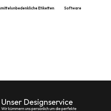
mittelunbedenkliche Etiketten
Software
enetiketten für E1-Kisten – lebensmittelecht, robust und recycel
WordPress Plugins
enetiketten für E2 – lebensmittelecht, robust & recycelbar
enetiketten für E3-Kisten – lebensmittelecht, robust und recyce
enetiketten für IFCO-Kisten (RPC) – robust, lebensmittelecht u
enetiketten für Palettenboxen (Big Box) – robust, lebensmittele
re Schlaufen
ger Food Safe
tten – Lebensmittelunbedenklich
ferbänder / Farbband für Drucker
Unser Designservice
Wir kümmern uns persönlich um die perfekte