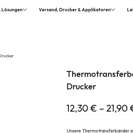
& Lösungen
Versand, Drucker & Applikatoren
Le
icker & Farbetiketten
DL-203 Versandetikettendrucker
HDPE Sc
PD Versandetiketten
Etikettendrucker SQUIX 4.3
HDPE Sc
 Code Etiketten
Etikettendrucker SQUIX 8.3
HDPE Sc
Drucker
ketten
Applikator DTM AP360 Etikettierer
HDPE Sc
tten Kleider
Applikator DTM AP380e Etikettierer
HDPE Sc
Thermotransferb
nd (nachhaltig)
CDA-Serie Solo Etikettierer
Detekti
Drucker
e
Industrie Applikator – Maßanfertigung
Fleisch
vice
Fleisch
12,30
€
–
21,90
vice
Thermot
Unsere Thermotransferbänder sind