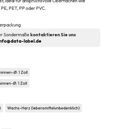
t, ideal für anspruchsvolle Oberflächen wie
, PE, PET, PP oder PVC.
Verpackung
der Sondermaße
kontaktieren Sie uns
info@data-label.de
innen-Ø: 1 Zoll
innen-Ø: 1 Zoll
)
Wachs-Harz (lebensmittelunbedenklich)