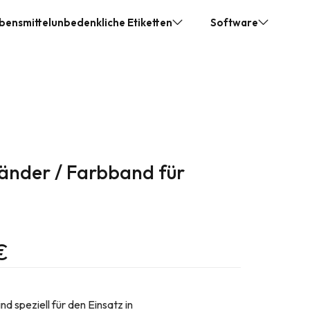
bensmittelunbedenkliche Etiketten
Software
hlaufenetiketten für E1-Kisten – lebensmittelecht, robust und re
WordPress Plugins
hlaufenetiketten für E2 – lebensmittelecht, robust & recycelbar
hlaufenetiketten für E3-Kisten – lebensmittelecht, robust und re
hlaufenetiketten für IFCO-Kisten (RPC) – robust, lebensmittelec
hlaufenetiketten für Palettenboxen (Big Box) – robust, lebensmit
änder / Farbband für
erbare Schlaufen
einleger Food Safe
etiketten – Lebensmittelunbedenklich
€
ransferbänder / Farbband für Drucker
 speziell für den Einsatz in