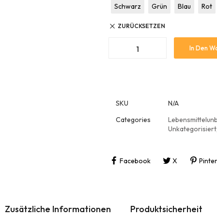
Schwarz
Grün
Blau
Rot
ZURÜCKSETZEN
In Den W
SKU
N/A
Categories
Lebensmittelunb
Unkategorisiert
Facebook
X
Pinte
Zusätzliche Informationen
Produktsicherheit