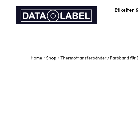
Etiketten 
Bedruckte St
DHL, UPS, D
Barcode & QR
Home
Shop
Thermotransferbänder / Farbband für 
/
/
Pflanzen Eti
Anhängeetike
Monta Packba
Gravurservic
3D Druckser
Etikettenser